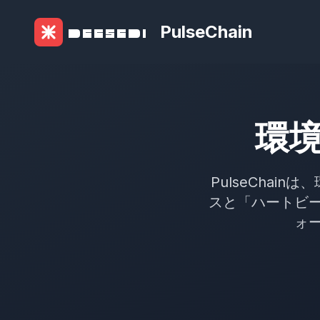
PulseChain
環
PulseChain
スと「ハートビ
ォ